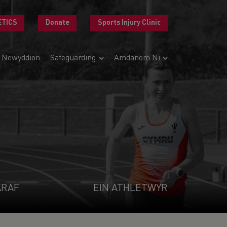
ETICS
Donate
Sports Injury Clinic
Newyddion
Safeguarding
Amdanom Ni
ARAF
EIN ATHLETWYR