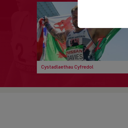
Cystadlaethau Cyfredol