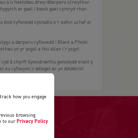
biau a’u haelodau drwy ddarparu strwythur
a hygyrch ar gael i bawb gael cymryd rhan.
u bod cyfleoedd cystadlu o’r safon uchaf ar
lygu a darparu cyfleoedd i Blant a Phobl
thau yn yr ysgol a thu allan i’r ysgol.
cyd â chyrff llywodraethu gwledydd eraill y
el eu cyflwyno’n ddiogel ac yn ddiddorol
, track how you engage
previous browsing
ee to our
Privacy Policy