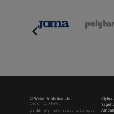
Previous
© Welsh Athletics Ltd.
Clybia
Cedwir pob hawl.
Ysgoli
Cardiff International Sports Campus

Amdan