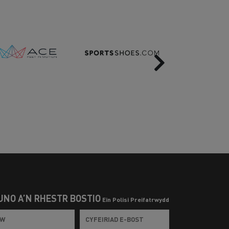
Next
UNO Â’N RHESTR BOSTIO
Ein Polisi Preifatrwydd