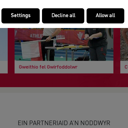
Settings
Decline all
Allow all
Gweithio fel Gwirfoddolwr
C
EIN PARTNERIAID A’N NODDWYR