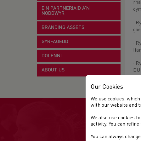
rha
EIN PARTNERIAID A’N
cym
NODDWYR
· R
BRANDING ASSETS
gae
GYRFAOEDD
· R
Ifa
DOLENNI
· R
ABOUT US
DU 
mew
Our Cookies
We use cookies, which 
with our website and t
We also use cookies to
activity. You can refin
You can always change 