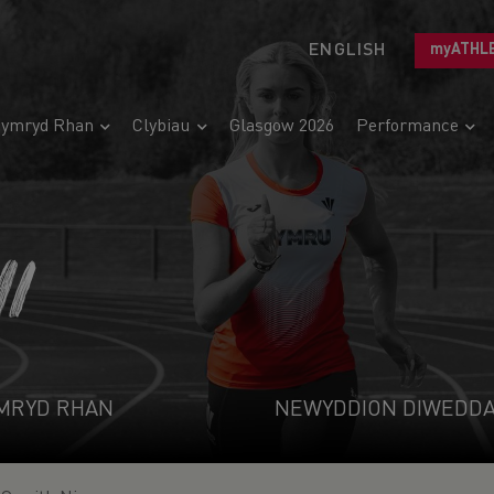
ENGLISH
myATHL
ymryd Rhan
Clybiau
Glasgow 2026
Performance
I
MRYD RHAN
NEWYDDION DIWEDD