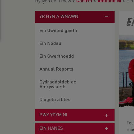
Rydych chi i mewn:
Cartref
>
Amdano Ni
>
Ein
YR HYN A WNAWN
E
Ein Gweledigaeth
Ein Nodau
Ein Gwerthoedd
Annual Reports
Cydraddoldeb ac
Amrywiaeth
Diogelu a Lles
PWY YDYM NI
Fel
EIN HANES
mae