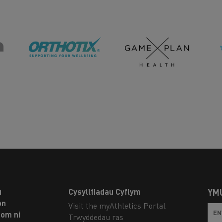
u
Cysylltiadau Cyflym
YM
on
Visit the myAthletics Portal
om ni
Trwyddedau ras