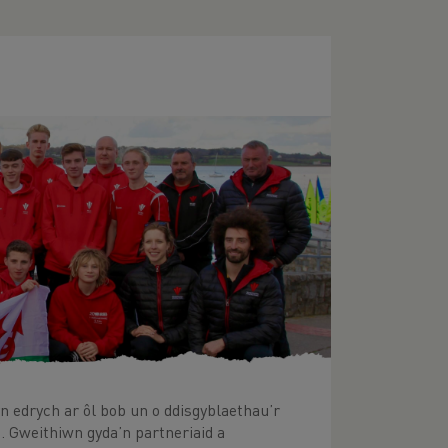
n edrych ar ôl bob un o ddisgyblaethau’r
 Gweithiwn gyda’n partneriaid a