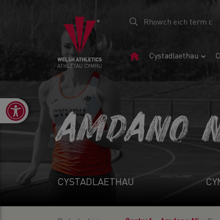
Tudalen
Cystadlaethau
C
Gartref
Open toolbar
AMDANO N
CYSTADLAETHAU
CY