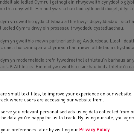
nddeiliaid ledled Cymru i gefnogi ein rhwydwaith cynyddol o gly
orth a chyswllt. Ein nod yw sicrhau bod cyfleoedd diogel, difyr 
ydym yn gweithio gyda chlybiau a threfnwyr digwyddiadau i sicrha
l ledled Cymru drwy ein prosesau trwyddedu cystadlaethau.
ydym yn gweithio mewn partneriaeth ag Awdurdodau Lleol i ddatb
nc gael rhoi cynnig ar a chymryd rhan mewn athletau a chystadlae
ydym yn moderneiddio trefn lywodraethol athletau’n barhaus ar y 
ac UK Athletics. Ein nod yw gweithio i sicrhau bod athletau’n ca
n ffordd effeithlon a difyr.
are small text files, to improve your experience on our website
rack where users are accessing our website from.
DOLENNI DIDDOROL
 serve you relevant personalised ads using data collected from 
e the data you’re happy for us to track. By using our site, you agr
Tudalennau yn yr adran hon a allai fod o ddiddordeb.
your preferences later by visiting our
Privacy Policy