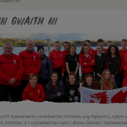
 Gwaith Ni
in Gwaith Ni
 corff llywodraethu cenedlaethol Athletau yng Nghymru, rydym y
s Athletau, o’r cystadlaethau syml i dimau Gemau’r Gymanwlad.