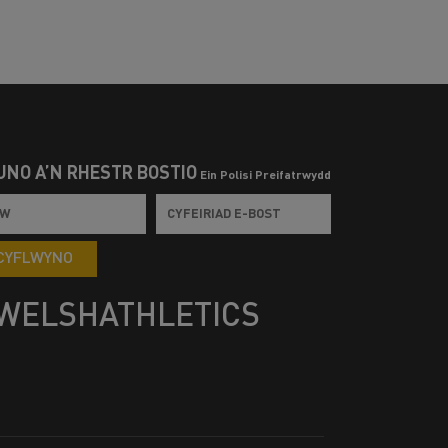
UNO Â’N RHESTR BOSTIO
Ein Polisi Preifatrwydd
CYFLWYNO
WELSHATHLETICS