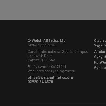
© Welsh Athletics Ltd.
Clybia
Cedwir pob hawl.
Ysgoli
Cardiff International Sports Campus

Amdan
Leckwith Road

Cysyll
Cardiff CF11 8AZ
RunWa
Rhif y cwmni: 06179841
Gyrfa
Wedi cofrestru yng Nghymru
office@welshathletics.org
02920 64 4870