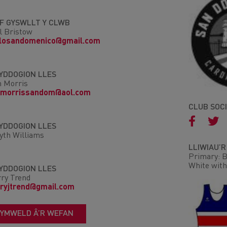
IF GYSWLLT Y CLWB
l Bristow
llosandomenico@gmail.com
YDDOGION LLES
 Morris
nmorrissandom@aol.com
CLUB SOC
YDDOGION LLES
yth Williams
LLIWIAU’
Primary: B
White with
YDDOGION LLES
ry Trend
ryjtrend@gmail.com
YMWELD Â’R WEFAN