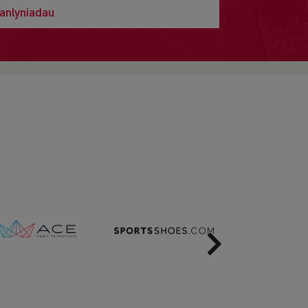
anlyniadau
Next