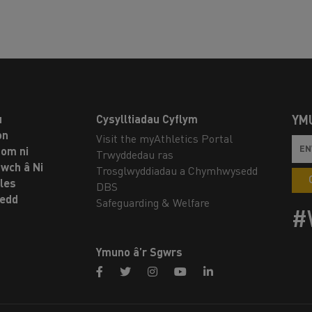
u
Cysylltiadau Cyflym
YM
on
Visit the myAthletics Portal
om ni
Trwyddedau ras
twch â Ni
Trosglwyddiadau a Chymhwysedd
les
DBS
oedd
Safeguarding & Welfare
#
Ymuno â’r Sgwrs
facebook
twitter
instagram
youtube
linkedin