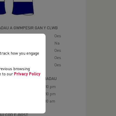
ADAU A GWMPESIR GAN Y CLWB
Oes
es
Na
ad
Oes
, track how you engage
 Mynydd
Oes
Oes
previous browsing
ee to our
Privacy Policy
IAU HYFFORDDI A LLEOLIADAU
rth
07:00 pm - 08:30 pm
07:00 pm - 08:30 pm
09:00 am - 11:00 am
U COD E-BOST