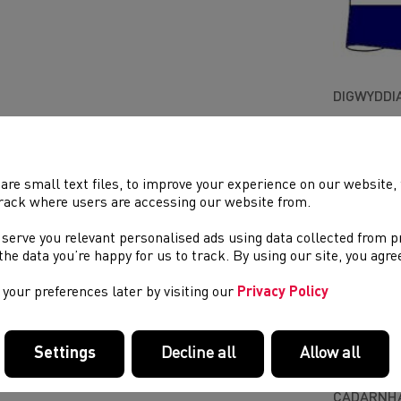
DIGWYDDI
Ffordd
Trac a Ma
Traws Gwl
are small text files, to improve your experience on our website
Rhostir a
rack where users are accessing our website from.
Llwybr
 serve you relevant personalised ads using data collected from 
e the data you’re happy for us to track. By using our site, you agr
NOSWEITH
your preferences later by visiting our
Privacy Policy
Dydd Maw
Dydd Iau
Dydd Sul
Settings
Decline all
Allow all
CADARNHA