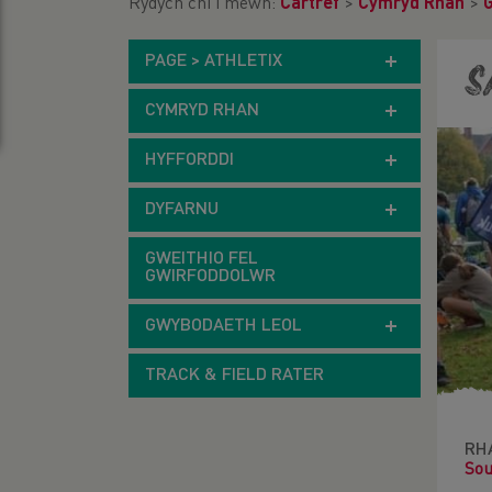
Rydych chi i mewn:
Cartref
>
Cymryd Rhan
>
PAGE > ATHLETIX
S
CYMRYD RHAN
HYFFORDDI
DYFARNU
GWEITHIO FEL
GWIRFODDOLWR
GWYBODAETH LEOL
TRACK & FIELD RATER
RH
Sou