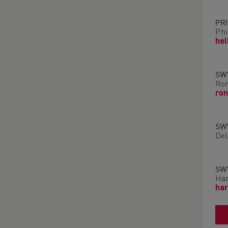
PR
Phi
he
SW
Ron
ro
SW
Del
SW
Har
har