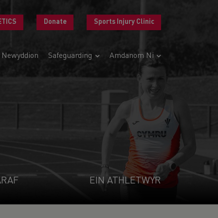
ETICS
Donate
Sports Injury Clinic
Newyddion
Safeguarding
Amdanom Ni
ARAF
EIN ATHLETWYR