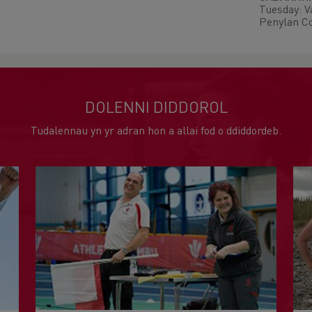
Tuesday: V
Penylan C
DOLENNI DIDDOROL
Tudalennau yn yr adran hon a allai fod o ddiddordeb.