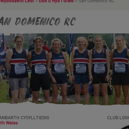
Gwybodaeth Leol
>
Dod O Hyd I Glwb
>
San Domenico RC
an Domenico RC
ANBARTH CYSYLLTIEDIG
CLUB LOG
th Wales