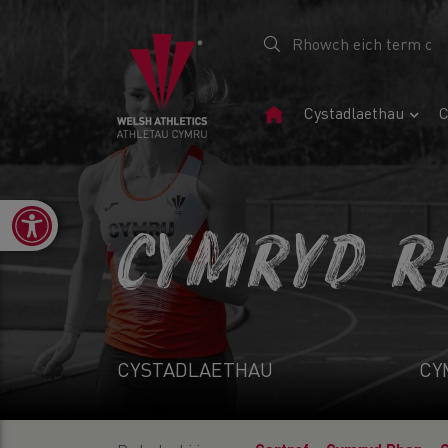
Tudalen
Cystadlaethau
C
Gartref
Open toolbar
CYMRYD R
CYSTADLAETHAU
CY